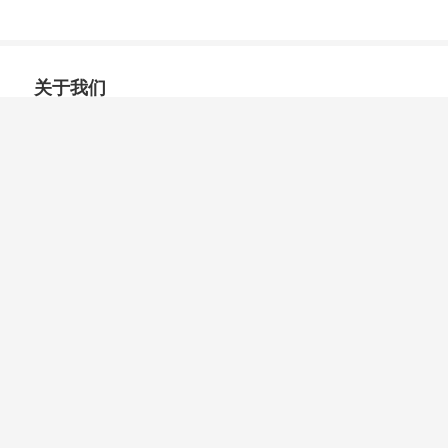
关于我们
公司简介
企业文化
隐私声明
条款和条件
荣誉与资质
主营产线
KYOCERA AVX
ADI
ON Semi
Vishay
Nexperia
资讯动态
前沿资讯
公司新闻
联系我们
联系我们
在线留言
联系我们
特克网点